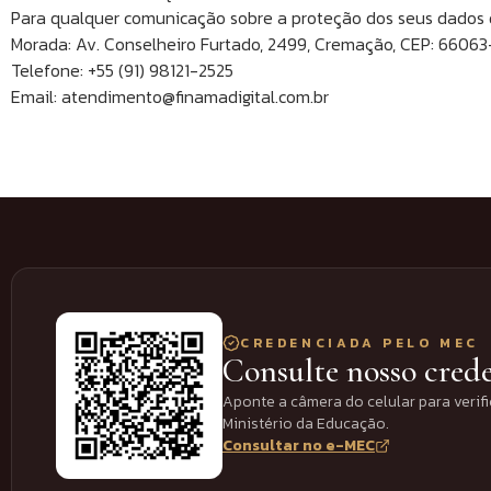
Para qualquer comunicação sobre a proteção dos seus dados 
Morada: Av. Conselheiro Furtado, 2499, Cremação, CEP: 660
Telefone: +55 (91) 98121-2525
Email: atendimento@finamadigital.com.br
CREDENCIADA PELO MEC
Consulte nosso cre
Aponte a câmera do celular para verifi
Ministério da Educação.
Consultar no e-MEC