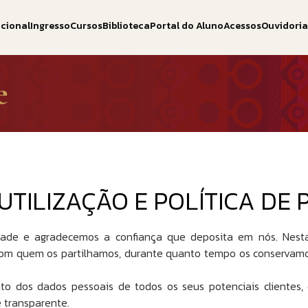
ucional
Ingresso
Cursos
Biblioteca
Portal do Aluno
Acessos
Ouvidori
e
UTILIZAÇÃO E POLÍTICA DE 
ade e agradecemos a confiança que deposita em nós. Nesta 
 com quem os partilhamos, durante quanto tempo os conservam
dos dados pessoais de todos os seus potenciais clientes, cl
e transparente.